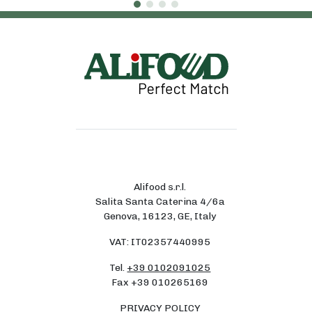
Alifood s.r.l.
Salita Santa Caterina 4/6a
Genova, 16123, GE, Italy
VAT: IT02357440995
Tel.
+39 0102091025
Fax +39 010265169
PRIVACY POLICY