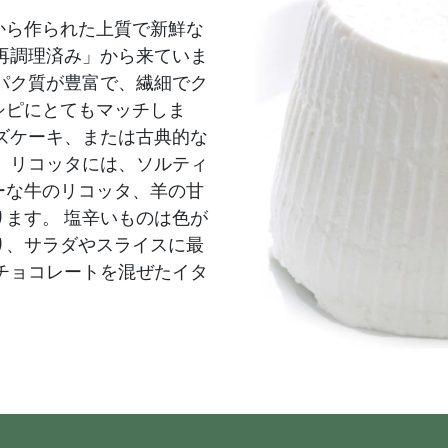
から作られた上質で新鮮な
再調理済み」から来ていま
パク質が豊富で、繊細でク
シピにとてもマッチしま
ズケーキ、または古典的な
 リコッタには、ソルティ
ーな牛のリコッタ、羊の甘
ます。 塩辛いものは色が
り、サラダやスライスに最
チョコレートを混ぜたイタ