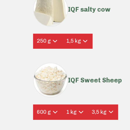
IQF salty cow
250 g
1,5 kg
IQF Sweet Sheep
600 g
1 kg
3,5 kg