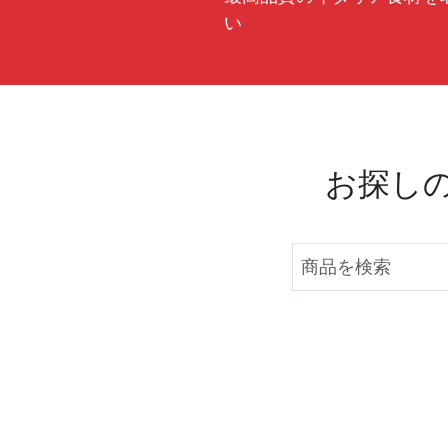
い
お探し