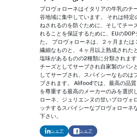
プロヴォローネはイタリアの牛乳のチ
谷地域に集中しています。 それは特定
ねされるのを防ぐために、そしてチー
れることを保証するために、EUのDO
た。 プロヴォローネは、２ヶ月または
繊細なものと、４ヶ月以上熟成された
塩味があるものの2種類に分類されます
チーズとしてサーブされ自家製のパン
してサーブされ、スパイシーなものは
ブされます。 Alifoodでは、最高の
を尊重する最高のメーカーのみを選択し
ローネ、ジュリエンヌの甘いプロヴォ
ッチするスパイシーなプロヴォローネ
下さい。
シェア
シェア