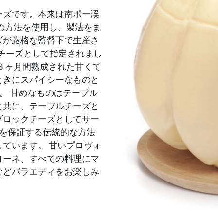
ーズです。本来は南ポー渓
の方法を使用し、製法をま
ズが厳格な監督下で生産さ
Pチーズとして指定されまし
３ヶ月間熟成された甘くて
ときにスパイシーなものと
。 甘めなものはテーブル
と共に、テーブルチーズと
ブロックチーズとしてサー
品質を保証する伝統的な方法
ています。 甘いプロヴォ
ローネ、すべての料理にマ
などバラエティをお楽しみ