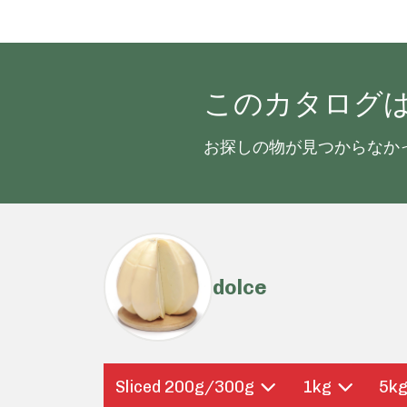
このカタログ
お探しの物が見つからなか
dolce
Sliced 200g/300g
1kg
5k