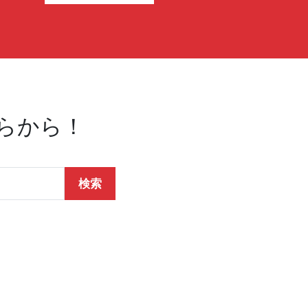
らから！
検索